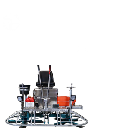
B-mac
Concrete floor machines